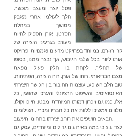
פסל יוצר ומעצב מוכשר,
הלך לעולמו אחרי מאבק
ממושך במחלת
הסרטן. אורן הספיק להיות
מעורב בגרעיני היצירה של
קרן רז-רם, במיוחד בפרויקט מדעים ואמנויות, פרויקט
אותו ליווה בכל שלבי הגיבוש, אך נבצר ממנו, בסופו
של תהליך, לקחת בו חלק פעיל מפאת
מצבו הבריאותי. רוחו של אורן, רוח היצירה, הפתיחות,
טוב הלב השופע, עוצמות החיבור בין הכושר היצירתי
האינטואיטיבי והשיפוט הרציונלי והערכי שהפגין, כל
אלו, כמו גם זיכרון דמותו המיוחדת, מבטו, חיוכו וקולו,
מלווים וימשיכו ללוות את כל חבריו ומכריו. הצילומים
הבאים חושפים את רוחב יצירתו בתחומי העיצוב.
לצד עיצובי במה באירועים גדולים ומיוחדים, עסק גם
בפיסול והציג מעבודותיו במעמדים שונים. החיבור