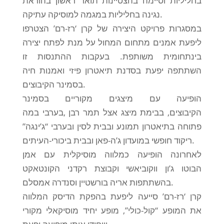
בחליליות וסיימה בהצטיינות תואר ראשון בהוראת
נגינה בחליליות במגמה למוסיקה עתיקה.
במסגרות פרויקט היצירה של קרן ‘רז-רם’ הצטרפו
ליפעת אמנים מתחום המחול על מנת לפתח יצירה
בינתחומית משותפת. בעקבות ההתנסות זו
השתתפה יפעת בסדנת תיאטרון פיזי ואמנות חיה
בסמינר הקיבוצים.
הופיעה עם מיצגים מקוריים בסמינר
הקיבוצים, בבימת מיצג אצל תמר רבן ,בערבי במה
פתוחה בתיאטרון תמונע ובבית לסין ובערבי “ג’ינגה”
ריקוד חופשי במועדון ג’ה-פאן ובבית ביכורי-העיתים.
לאחרונה הופיעה כמלווה מוסיקלית עם אמן
הבוטו ג’ון ווקוביאשי וקבוצת רקדני הקונטאקט
בהשתתפות אריה בורשטיין וסנדרה אמסלם.
קרן ‘רז-רם’ סייעה ליפעת בהפקת הדיסק המלווה
את המופע “קול-כולי”, מופע יחיד מוסיקאלי מקורי