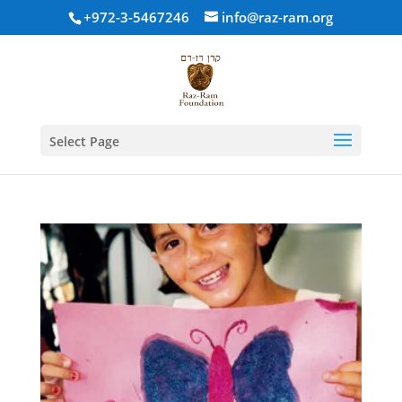
+972-3-5467246
info@raz-ram.org
Select Page