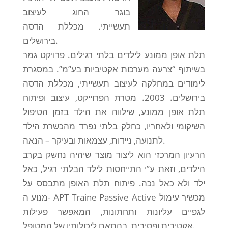
בוגר החוג לעיצוב
תעשייתי. מכללת הדסה
בירושלים.
תלת אופן ממונע לילדים בלתי רגילים. פרויקט גמר
בשיתוף “צרעה מערכות אקטיביות בע”מ”. במסגרת
לימודים במחלקה לעיצוב תעשייתי, מכללת הדסה
בירושלים. 2003. מטרת הפרוייקט, עיצוב ופיתוח
תלת אופן ממונע, שילווה את הילד בזמן הטיפול
השיקומי ולאחריו, כחלק בלתי נפרד מהכשרת הילד
לתנועה, ניידות, עצמאות ובעיקר – הנאה.
הרעיון המרכזי הוא ליצור מוצר שיהיה נחשק בקרב
הילדים, וזאת ע”י התייחסות לילד הבלתי רגיל, כאל
ילד ולא כאל נכה. פיתוח תלת האופן מתבסס על
מנוע ה- APT Traine Passive Active מכשיר עימול
לגפיים עליונות ותחתונות, המאפשר פעילות
אקטיבית ופסיבית, בהתאם ליכולותיו של המטופל.