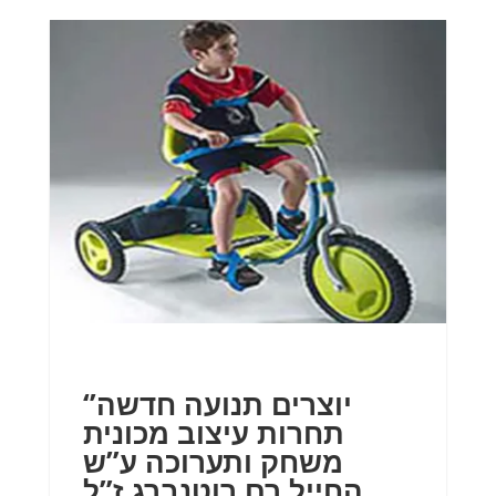
‘יוצרים תנועה חדשה’
תחרות עיצוב מכונית
משחק ותערוכה ע”ש
החייל רם רוטנברג ז”ל