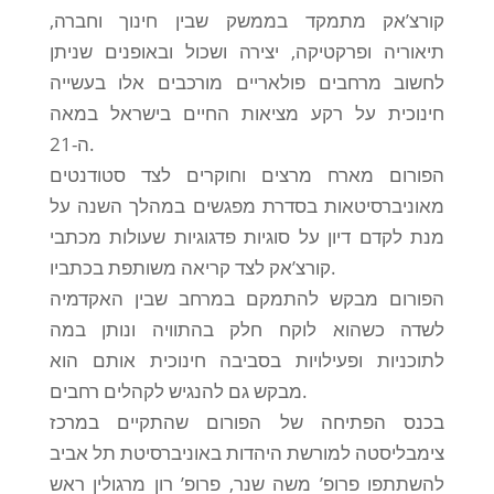
קורצ’אק מתמקד בממשק שבין חינוך וחברה,
תיאוריה ופרקטיקה, יצירה ושכול ובאופנים שניתן
לחשוב מרחבים פולאריים מורכבים אלו בעשייה
חינוכית על רקע מציאות החיים בישראל במאה
ה-21.
הפורום מארח מרצים וחוקרים לצד סטודנטים
מאוניברסיטאות בסדרת מפגשים במהלך השנה על
מנת לקדם דיון על סוגיות פדגוגיות שעולות מכתבי
קורצ’אק לצד קריאה משותפת בכתביו.
הפורום מבקש להתמקם במרחב שבין האקדמיה
לשדה כשהוא לוקח חלק בהתוויה ונותן במה
לתוכניות ופעילויות בסביבה חינוכית אותם הוא
מבקש גם להנגיש לקהלים רחבים.
בכנס הפתיחה של הפורום שהתקיים במרכז
צימבליסטה למורשת היהדות באוניברסיטת תל אביב
להשתתפו פרופ’ משה שנר, פרופ’ רון מרגולין ראש