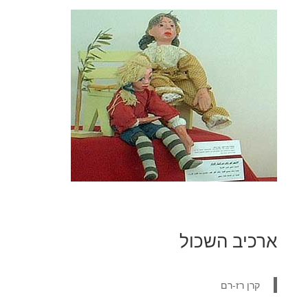
ארכיב השכול
קרן רז-רם