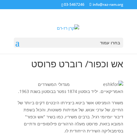
03-5467246
info@raz-ram.org
בחרו עמוד
אש וכפור/ רוברט פרוסט
מגדולי המשוררים
האמריקאיים. יליד בוסטון 1874 נפטר בבוסטון בשנת 1963.
משורר הומניסט אשר ביטא ביצירתו היבטים דקים ביותר של
החיים, של ערכי אנוש, של אמיתות פשוטות, והכול בשפת
דיבור יומיומי רגיל. ברבים משיריו, כמו בשיר "אש וכפור"
המובא בזאת, פרוסט מעלה הרהורים פילוסופיים ודתיים
בסימבוליקה השירית הייחודית לו.